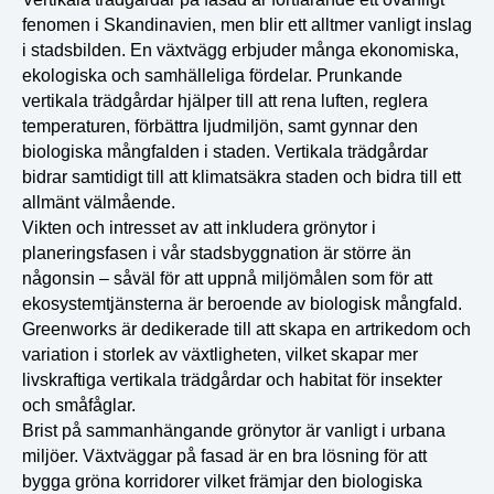
fenomen i Skandinavien, men blir ett alltmer vanligt inslag
i stadsbilden. En växtvägg erbjuder många ekonomiska,
ekologiska och samhälleliga fördelar. Prunkande
vertikala trädgårdar hjälper till att rena luften, reglera
temperaturen, förbättra ljudmiljön, samt gynnar den
biologiska mångfalden i staden. Vertikala trädgårdar
bidrar samtidigt till att klimatsäkra staden och bidra till ett
allmänt välmående.
Vikten och intresset av att inkludera grönytor i
planeringsfasen i vår stadsbyggnation är större än
någonsin – såväl för att uppnå miljömålen som för att
ekosystemtjänsterna är beroende av biologisk mångfald.
Greenworks är dedikerade till att skapa en artrikedom och
variation i storlek av växtligheten, vilket skapar mer
livskraftiga vertikala trädgårdar och habitat för insekter
och småfåglar.
Brist på sammanhängande grönytor är vanligt i urbana
miljöer. Växtväggar på fasad är en bra lösning för att
bygga gröna korridorer vilket främjar den biologiska