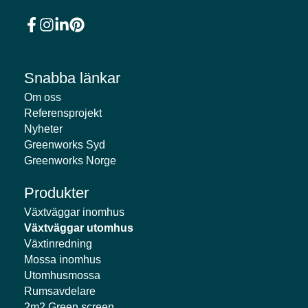
Snabba länkar
Om oss
Referensprojekt
Nyheter
Greenworks Syd
Greenworks Norge
Produkter
Växtväggar inomhus
Växtväggar utomhus
Växtinredning
Mossa inomhus
Utomhusmossa
Rumsavdelare
2m2 Green screen