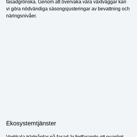
fasadgrönska. Genom att övervaka våra växtväggar kan
vi göra nödvändiga säsongsjusteringar av bevattning och
näringsnivåer.
Ekosystemtjänster
Vertikala trädgårdar på fasad är fortfarande ett ovanligt