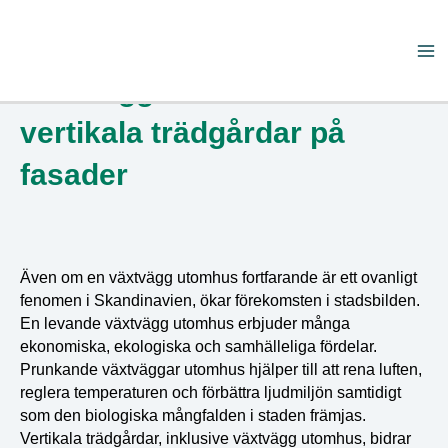
Skip
Ma
to
Växtvägg utomhus –
content
Me
vertikala trädgårdar på
fasader
Även om en växtvägg utomhus fortfarande är ett ovanligt
fenomen i Skandinavien, ökar förekomsten i stadsbilden.
En levande växtvägg utomhus erbjuder många
ekonomiska, ekologiska och samhälleliga fördelar.
Prunkande växtväggar utomhus hjälper till att rena luften,
reglera temperaturen och förbättra ljudmiljön samtidigt
som den biologiska mångfalden i staden främjas.
Vertikala trädgårdar, inklusive växtvägg utomhus, bidrar