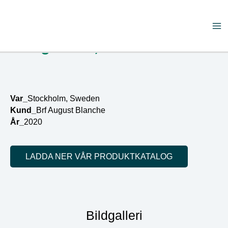
Skip
Ma
to
Storgatan 1, Stockholm
content
Me
Var_
Stockholm, Sweden
Kund_
Brf August Blanche
År_
2020
LADDA NER VÅR PRODUKTKATALOG
Bildgalleri