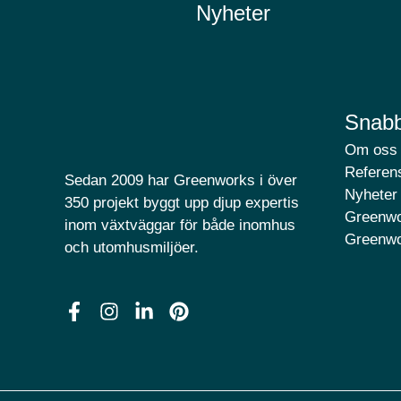
Nyheter
Snabb
Om oss
Referens
Sedan 2009 har Greenworks i över
Nyheter
350 projekt byggt upp djup expertis
Greenwo
inom växtväggar för både inomhus
Greenwo
och utomhusmiljöer.