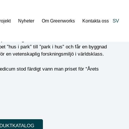
SV
rojekt
Nyheter
Om Greenworks
Kontakta oss
(KI) forskningslaboratorium Biomedicum vänder man
t ”hus i park” till ”park i hus” och får en byggnad
ör en vetenskaplig forskningsmiljö i världsklass.
edicum stod färdigt vann man priset för “Årets
ODUKTKATALOG