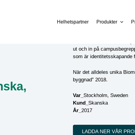
Helhetspartner
Produkter
P
På Karolinska Institutets 
ut och in på campusbegreppe
som är identitetsskapande f
När det alldeles unika Biom
byggnad” 2018.
nska,
Var_
Stockholm, Sweden
Kund_
Skanska
År_
2017
LADDA NER VÅR PR