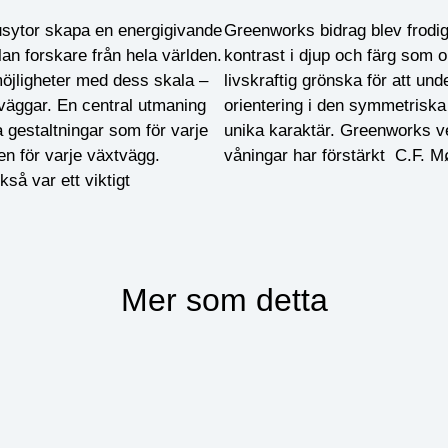
usytor skapa en energigivande
Greenworks bidrag blev frodig
lan forskare från hela världen.
kontrast i djup och färg som 
öjligheter med dess skala –
livskraftig grönska för att unde
tväggar. En central utmaning
orientering i den symmetriska
 gestaltningar som för varje
unika karaktär. Greenworks ve
n för varje växtvägg.
våningar har förstärkt C.F. Mø
så var ett viktigt
Mer som detta