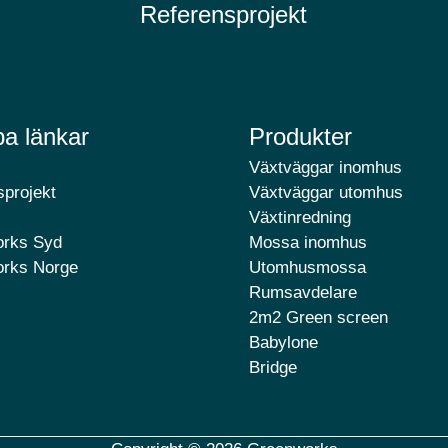
Referensprojekt
a länkar
Produkter
Växtväggar inomhus
projekt
Växtväggar utomhus
Växtinredning
rks Syd
Mossa inomhus
rks Norge
Utomhusmossa
Rumsavdelare
2m2 Green screen
Babylone
Bridge