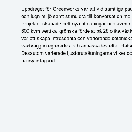
Uppdraget för Greenworks var att vid samtliga pa
och lugn miljö samt stimulera till konversation mel
Projektet skapade helt nya utmaningar och även m
600 kvm vertikal grönska fördelat på 28 olika väx
var att skapa intressanta och varierande botaniska
växtvägg integrerades och anpassades efter platse
Dessutom varierade ljusförutsättningarna vilket ock
hänsynstagande.