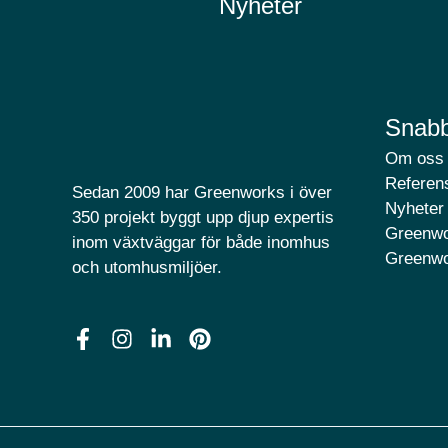
Nyheter
Snabb
Om oss
Referens
Sedan 2009 har Greenworks i över
Nyheter
350 projekt byggt upp djup expertis
Greenwo
inom växtväggar för både inomhus
Greenwo
och utomhusmiljöer.