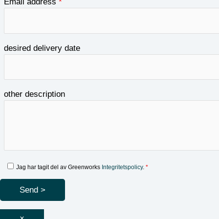
Email address
*
desired delivery date
other description
Integritetspolicy
Jag har tagit del av Greenworks
Integritetspolicy
.
*
×